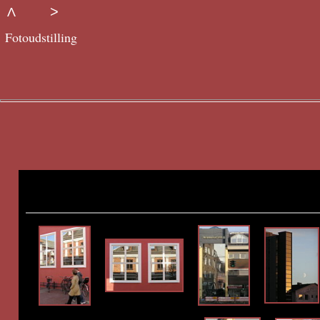
>
Λ
Fotoudstilling