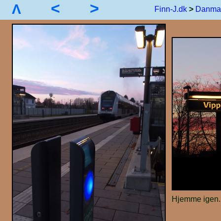
<
>
Λ
Finn-J.dk
>
Danma
Hjemme igen.