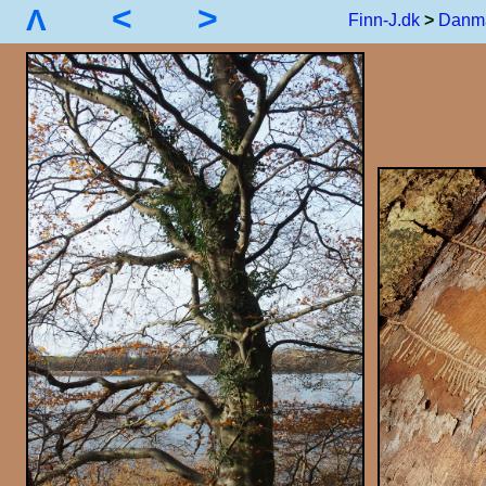
<
>
Λ
Finn-J.dk
>
Danm