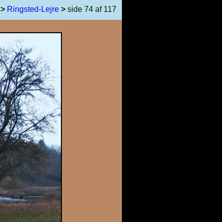
>
Ringsted-Lejre
>
side 74 af 117