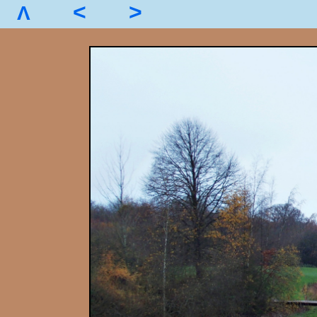
<
>
Λ