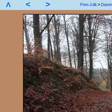
<
>
Λ
Finn-J.dk
>
Danm