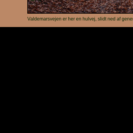
Valdemarsvejen er her en hulvej, slidt ned af gener