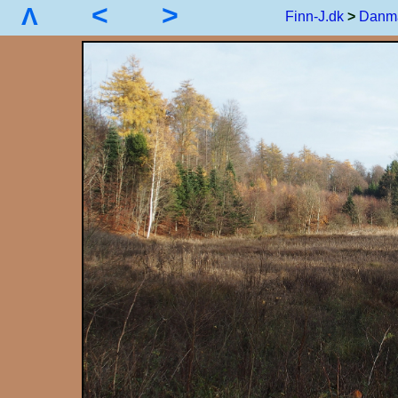
<
>
Λ
Finn-J.dk
>
Danm