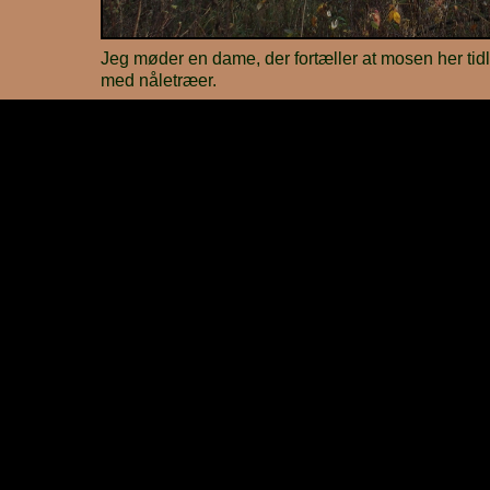
Jeg møder en dame, der fortæller at mosen her tidli
med nåletræer.