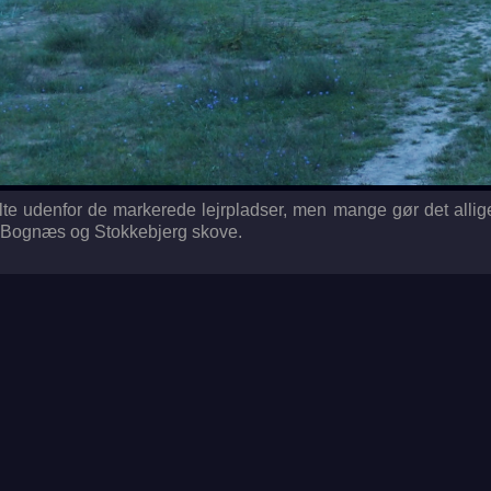
 telte udenfor de markerede lejrpladser, men mange gør det allige
 Bognæs og Stokkebjerg skove.