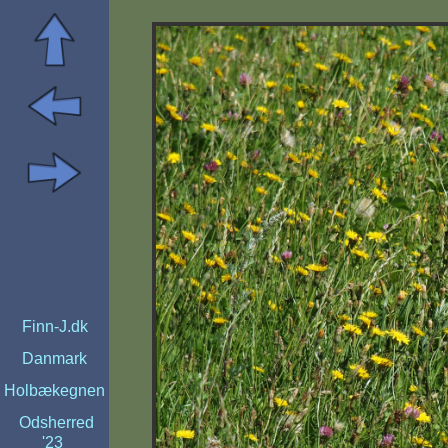
Finn-J.dk
Danmark
Holbækegnen
Odsherred
'23