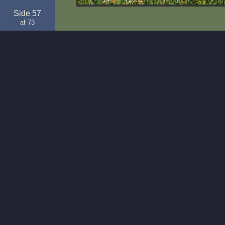
Side 57
af 73