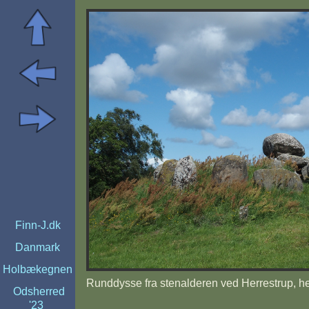
Finn-J.dk
Danmark
Holbækegnen
Runddysse fra stenalderen ved Herrestrup, h
Odsherred
'23