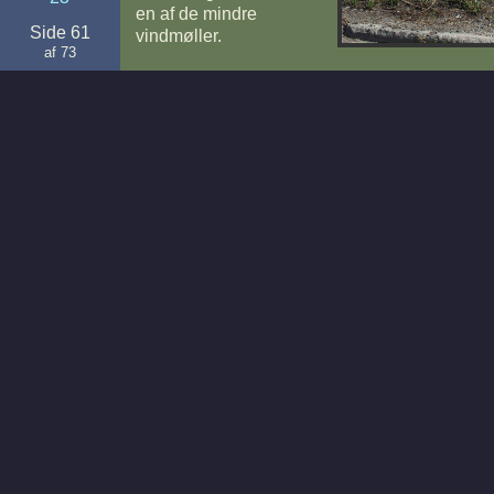
en af de mindre
Side 61
vindmøller.
af 73