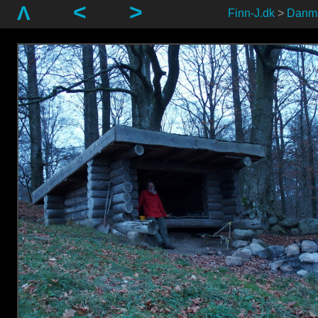
<
>
Λ
Finn-J.dk
>
Danm