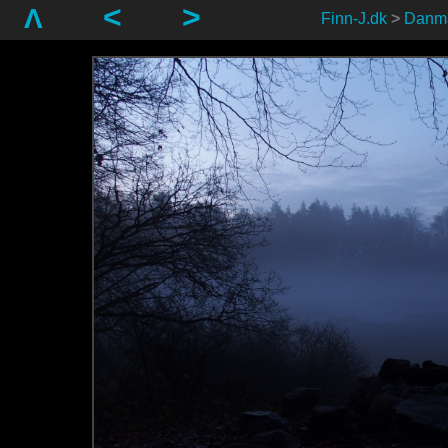
<
>
Λ
Finn-J.dk
>
Danm