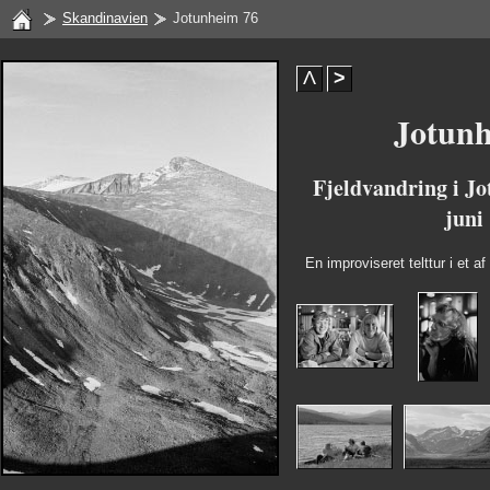
Skandinavien
Jotunheim 76
Λ
>
Jotunh
Fjeldvandring i Jo
juni
En improviseret telttur i et a